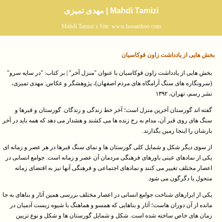
Mahdi Tamizi | مهدی تمیزی
Mahdi Tamizi`s Site: www.hooarthoo.com
بخش هایی از یادداشت زاون قوکاسیان
بخش هایی از یادداشت زاون قوکاسیان با عنوان "منزل آخر" | بر کتاب: "در سایه سرو"
(سرونگاره های سنگ آرامگاه های مردم اصفهان)، پژوهشگر و عکاس: مهدی تمیزی،
نشر رسم، تهران، ۱۳۹۲
گفته اند گورستان آخرین منزل است؛ آخر خط زندگی و زندگان. گورستان و قبرها و
سنگ های روی قبر آن، مدام به رخ زنده ها می کشند و هشدار می دهد که همه باید در آخر
بارشان را اینجا زمین بگذارند.
از سوی دیگر شکل و شمایل کلی گورستان ها و نمای سنگ قبرها در هر عصر و زمانه ای
یکی از نمادهای عینی باورهای فرهنگی مردمان آن عصر و زمانه است. جوامع انسانی در
اعصار مختلف تغییر می کنند و نمادهای اجتماعی و فرهنگی آنها نیز به اقتضای زمانه
متحول یا دگرگون می شود.
یکی از ابزارهای شناخت جوامع انسانی در اعصار مختلف بررسی همین آثار و بناهای به جا
مانده از آن دوران هاست؛ آثار و بناهایی که همسو و هماهنگ با شیوه زیست آدمیان در
زمان های خاص ساخته شده است. شکل و شمایل گورستان ها و شکل و نوع تزیین