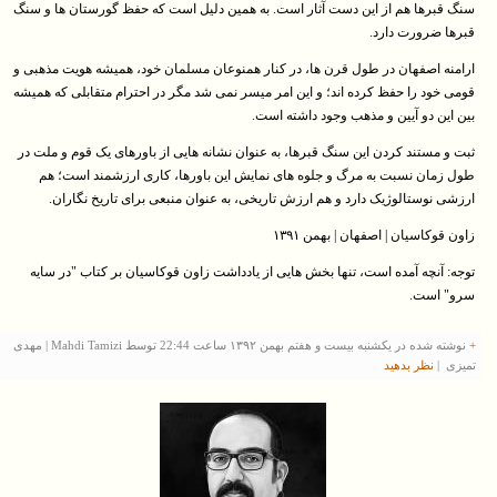
سنگ قبرها هم از این دست آثار است. به همین دلیل است که حفظ گورستان ها و سنگ
قبرها ضرورت دارد.
ارامنه اصفهان در طول قرن ها، در کنار همنوعان مسلمان خود، همیشه هویت مذهبی و
قومی خود را حفظ کرده اند؛ و این امر میسر نمی شد مگر در احترام متقابلی که همیشه
بین این دو آیین و مذهب وجود داشته است.
ثبت و مستند کردن این سنگ قبرها، به عنوان نشانه هایی از باورهای یک قوم و ملت در
طول زمان نسبت به مرگ و جلوه های نمایش این باورها، کاری ارزشمند است؛ هم
ارزشی نوستالوژیک دارد و هم ارزش تاریخی، به عنوان منبعی برای تاریخ نگاران.
زاون قوکاسیان | اصفهان | بهمن ۱۳۹۱
توجه: آنچه آمده است، تنها بخش هایی از یادداشت زاون قوکاسیان بر کتاب "در سایه
سرو" است.
+
نوشته شده در یکشنبه بیست و هفتم بهمن ۱۳۹۲ ساعت 22:44 توسط Mahdi Tamizi | مهدی
تمیزی |
نظر بدهيد